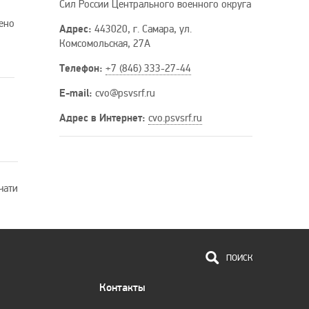
Сил России Центрального военного округа
ено
Адрес:
443020, г. Самара, ул.
Комсомольская, 27А
Телефон:
+7 (846) 333-27-44
E-mail:
cvo
@psvsrf
.ru
Адрес в Интернет:
cvo.psvsrf.ru
чати
ПОИСК
Контакты