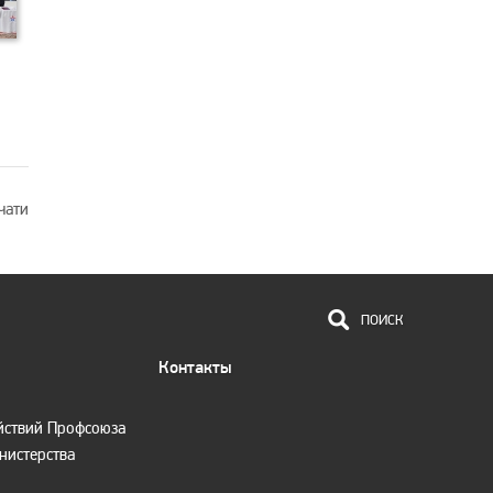
чати
ПОИСК
Контакты
йствий Профсоюза
нистерства