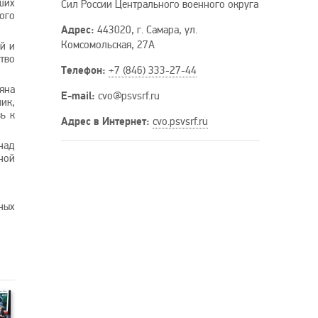
ших
Сил России Центрального военного округа
ого
Адрес:
443020, г. Самара, ул.
Комсомольская, 27А
й и
тво
Телефон:
+7 (846) 333-27-44
яна
E-mail:
cvo
@psvsrf
.ru
ик,
ь к
Адрес в Интернет:
cvo.psvsrf.ru
над
ной
ных