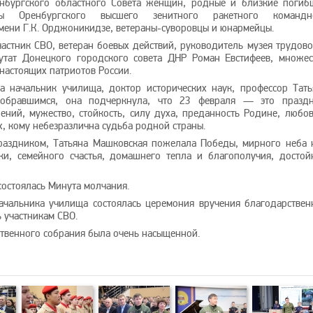
енбургского областного Совета женщин, родные и близкие погиб
ны Оренбургского высшего зенитного ракетного командн
ени Г.К. Орджоникидзе, ветераны-суворовцы и юнармейцы.
стник СВО, ветеран боевых действий, руководитель музея трудово
утат Донецкого городского совета ДНР Роман Евстифеев, множес
настоящих патриотов России.
а начальник училища, доктор исторических наук, профессор Тать
собравшимся, она подчеркнула, что 23 февраля — это праздн
ний, мужество, стойкость, силу духа, преданность Родине, любов
ех, кому небезразлична судьба родной страны.
раздником, Татьяна Машковская пожелала Победы, мирного неба 
и, семейного счастья, домашнего тепла и благополучия, достой
состоялась Минута молчания.
начальника училища состоялась церемония вручения благодарствен
ь участникам СВО.
твенного собрания была очень насыщенной.