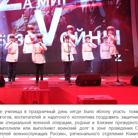
ле училища в праздничный день негде было яблоку упасть: пом
гогов, воспитателей и кадетского коллектива поздравить защитни
ики специальной военной операции, родные и близкие президентс
выполняли или выполняют воинский долг в зоне проведения С
ителей военнослужащих России», регионального отделения Комит