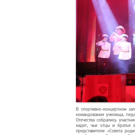
В спортивно-концертном за
командования училища, педа
Отечества собрались участн
кадет, чьи отцы и братья 
представители «Совета род