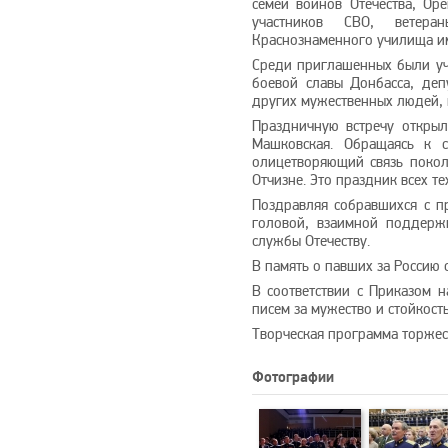
семей воинов Отечества, Ор
участников СВО, ветера
Краснознаменного училища им
Среди приглашенных были уча
боевой славы Донбасса, деп
других мужественных людей, 
Праздничную встречу открыл
Машковская. Обращаясь к 
олицетворяющий связь поколе
Отчизне. Это праздник всех т
Поздравляя собравшихся с п
головой, взаимной поддержк
службы Отечеству.
В память о павших за Россию 
В соответствии с Приказом 
писем за мужество и стойкост
Творческая программа торжес
Фотографии