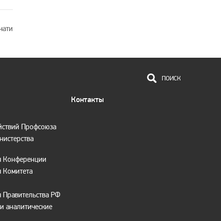
чати
ПОИСК
Контакты
йствий Профсоюза
нистерства
я Конференции
 Комитета
 Правительства РФ
и аналитические