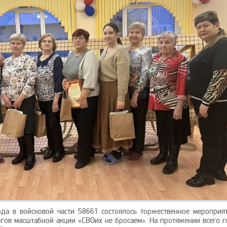
да в войсковой части 58661 состоялось торжественное мероприят
гов масштабной акции «СВОих не бросаем». На протяжении всего г