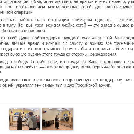
й организации, объединив женщин, ветеранов и всех неравнодуш
ся над изготовлением маскировочных сетей для военнослужащ
оенной операции.
 важная работа стала настоящим примером единства, терпени
в тылу. Каждый узел, каждая ячейка сетей — это вклад в общее д
ь бойцам на передовой.
 от всей души поблагодарил каждого участника этой благород
ердие, личное время и искреннюю заботу о воинах все тружениц
е подарки и почетные грамоты. Грамоты были подписаны команди
ивает высокую оценку этого труда со стороны командования.
лад в Победу. Спасибо всем, кто трудился. Ваша поддержка незр
ащищая наших ребят», — отметила председатель первичной профсоюз
а.
родолжает свою деятельность, направленную на поддержку личн
их семей, укрепляя тем самым тыл и дух Российской армии.