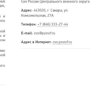
ных
Сил России Центрального военного округа
их,
Адрес:
443020, г. Самара, ул.
Комсомольская, 27А
я и
ело
Телефон:
+7 (846) 333-27-44
ной
E-mail:
cvo
@psvsrf
.ru
ы и
ром
Адрес в Интернет:
cvo.psvsrf.ru
имо
ной
ого