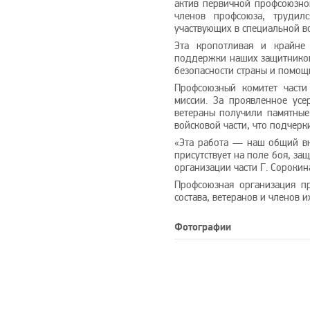
актив первичной профсоюзно
членов профсоюза, трудил
участвующих в специальной в
Эта кропотливая и крайне
поддержки наших защитников 
безопасности страны и помощ
Профсоюзный комитет части
миссии. За проявленное ус
ветераны получили памятны
войсковой части, что подчерк
«Эта работа — наш общий вк
присутствует на поле боя, з
организации части Г. Сорокин
Профсоюзная организация п
состава, ветеранов и членов 
Фотографии